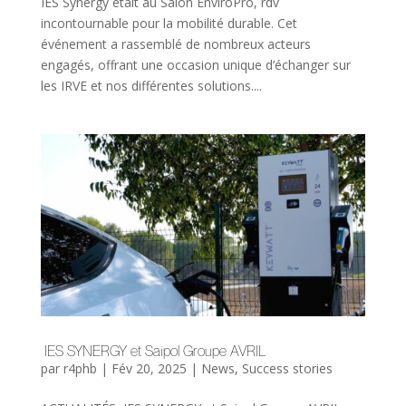
IES Synergy était au Salon EnviroPro, rdv
incontournable pour la mobilité durable. Cet
événement a rassemblé de nombreux acteurs
engagés, offrant une occasion unique d’échanger sur
les IRVE et nos différentes solutions....
IES SYNERGY et Saipol Groupe AVRIL
par
r4phb
|
Fév 20, 2025
|
News
,
Success stories