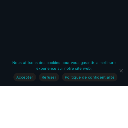
Spanish
Italian
Nous utilisons des cookies pour vous garantir la meilleure
English
expérience sur notre site web.
Accepter
Refuser
Politique de confidentialité
French