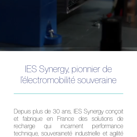
IES Synergy, pionnier de
l’électromobilité souveraine
Depuis plus de 30 ans, IES Synergy conçoit
et fabrique en France des solutions de
recharge qui incarnent performance
technique, souveraineté industrielle et agilité