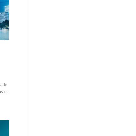
s de
s et