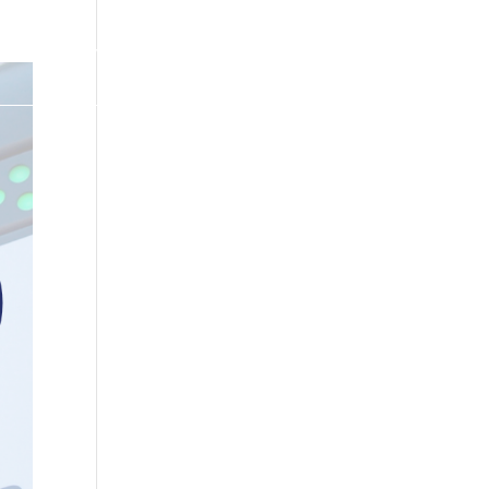
its
Services
À propos
Espace client