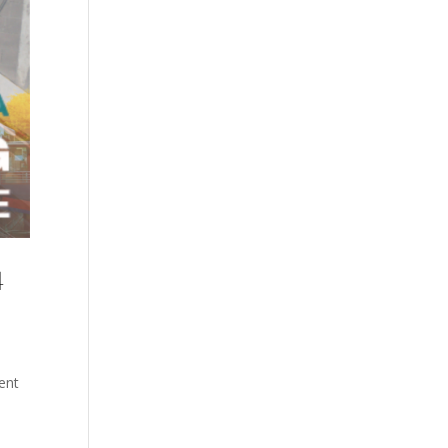
4
ent